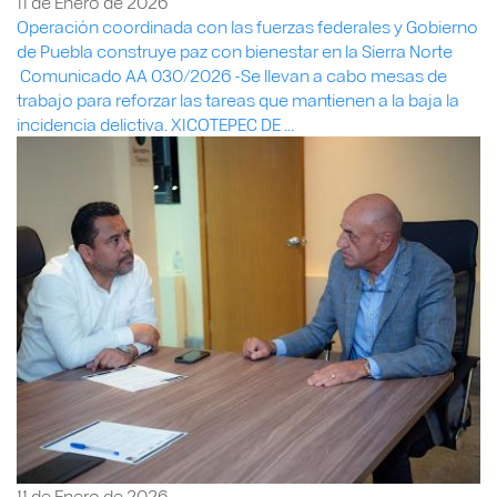
11 de Enero de 2026
Operación coordinada con las fuerzas federales y Gobierno
de Puebla construye paz con bienestar en la Sierra Norte
Comunicado AA 030/2026 -Se llevan a cabo mesas de
trabajo para reforzar las tareas que mantienen a la baja la
incidencia delictiva. XICOTEPEC DE ...
11 de Enero de 2026