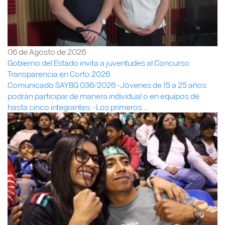
06 de Agosto de 2026
Gobierno del Estado invita a juventudes al Concurso
Transparencia en Corto 2026
Comunicado SAYBG 036/2026 -Jóvenes de 15 a 25 años
podrán participar de manera individual o en equipos de
hasta cinco integrantes. -Los primeros ...