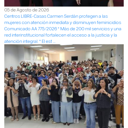
05 de Agosto de 2026
Centros LIBRE-Casas Carmen Serdán protegen a las
mujeres con atención inmediata y disminuyen feminicidios
Comunicado AA 775/2026 * Más de 200 mil servicios y una
red interinstitucional fortalecen el acceso a la justicia y la
atención integral. * El est ...