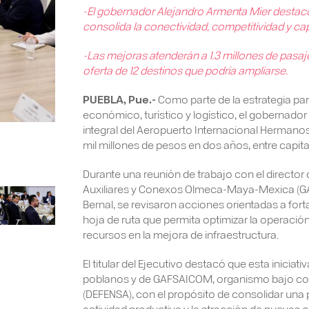
-El gobernador Alejandro Armenta Mier destac
consolida la conectividad, competitividad y ca
-Las mejoras atenderán a 1.3 millones de pasaj
oferta de 12 destinos que podría ampliarse.
PUEBLA, Pue.-
Como parte de la estrategia par
económico, turístico y logístico, el gobernado
integral del Aeropuerto Internacional Hermano
mil millones de pesos en dos años, entre capital
Durante una reunión de trabajo con el director 
Auxiliares y Conexos Olmeca-Maya-Mexica (GA
Bernal, se revisaron acciones orientadas a fort
hoja de ruta que permita optimizar la operación 
recursos en la mejora de infraestructura.
El titular del Ejecutivo destacó que esta inicia
poblanos y de GAFSAICOM, organismo bajo contr
(DEFENSA), con el propósito de consolidar una 
actividad productiva y la atracción de nuevas o