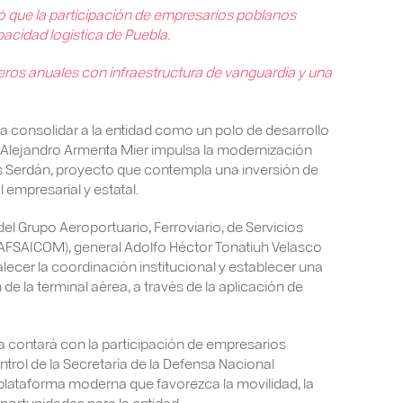
ó que la participación de empresarios poblanos
pacidad logística de Puebla.
eros anuales con infraestructura de vanguardia y una
a consolidar a la entidad como un polo de desarrollo
r Alejandro Armenta Mier impulsa la modernización
s Serdán, proyecto que contempla una inversión de
 empresarial y estatal.
del Grupo Aeroportuario, Ferroviario, de Servicios
FSAICOM), general Adolfo Héctor Tonatiuh Velasco
alecer la coordinación institucional y establecer una
de la terminal aérea, a través de la aplicación de
tiva contará con la participación de empresarios
ol de la Secretaría de la Defensa Nacional
plataforma moderna que favorezca la movilidad, la
portunidades para la entidad.