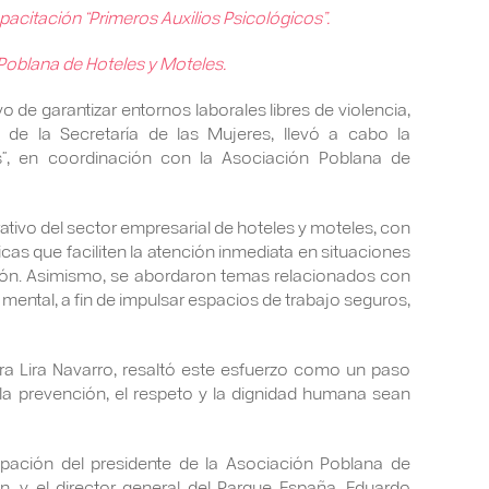
apacitación “Primeros Auxilios Psicológicos”.
 Poblana de Hoteles y Moteles.
o de garantizar entornos laborales libres de violencia,
 de la Secretaría de las Mujeres, llevó a cabo la
os”, en coordinación con la Asociación Poblana de
ativo del sector empresarial de hoteles y moteles, con
cas que faciliten la atención inmediata en situaciones
nción. Asimismo, se abordaron temas relacionados con
 mental, a fin de impulsar espacios de trabajo seguros,
dira Lira Navarro, resaltó este esfuerzo como un paso
 la prevención, el respeto y la dignidad humana sean
ipación del presidente de la Asociación Poblana de
, y el director general del Parque España, Eduardo