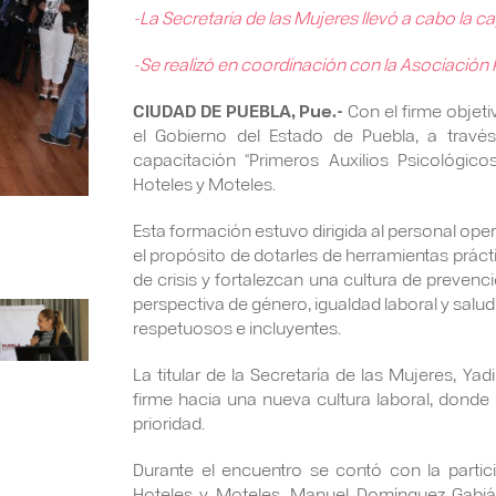
-La Secretaría de las Mujeres llevó a cabo la c
-Se realizó en coordinación con la Asociación
CIUDAD DE PUEBLA, Pue.-
Con el firme objetiv
el Gobierno del Estado de Puebla, a través
capacitación “Primeros Auxilios Psicológic
Hoteles y Moteles.
Esta formación estuvo dirigida al personal oper
el propósito de dotarles de herramientas prácti
de crisis y fortalezcan una cultura de preve
perspectiva de género, igualdad laboral y salud
respetuosos e incluyentes.
La titular de la Secretaría de las Mujeres, Ya
firme hacia una nueva cultura laboral, donde
prioridad.
Durante el encuentro se contó con la partic
Hoteles y Moteles, Manuel Domínguez Gabián