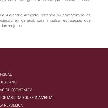
 de Alejandro Armenta, refrenda su compromiso de
ciedad en general, para impulsar estrategias que
de las mujeres.
FISCAL
IUDADANO
VACIÓN ECONÓMICA
 CONTABILIDAD GUBERNAMENTAL
LA REPÚBLICA