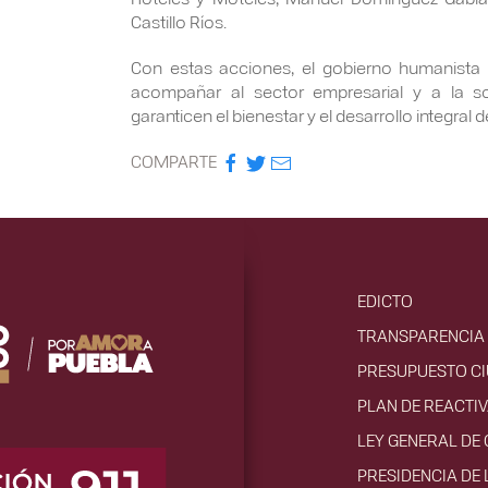
Castillo Ríos.
Con estas acciones, el gobierno humanista
acompañar al sector empresarial y a la so
garanticen el bienestar y el desarrollo integral 
COMPARTE
EDICTO
TRANSPARENCIA 
PRESUPUESTO C
PLAN DE REACTI
LEY GENERAL DE
PRESIDENCIA DE 